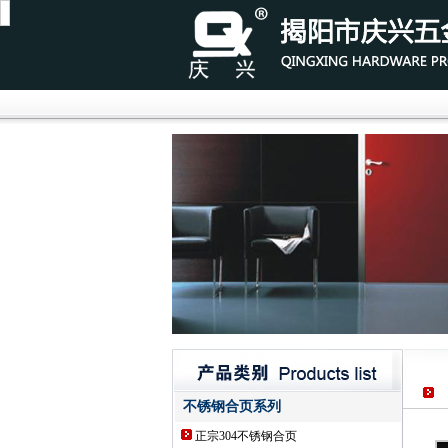
不锈钢合页系列
正宗304不锈钢合页