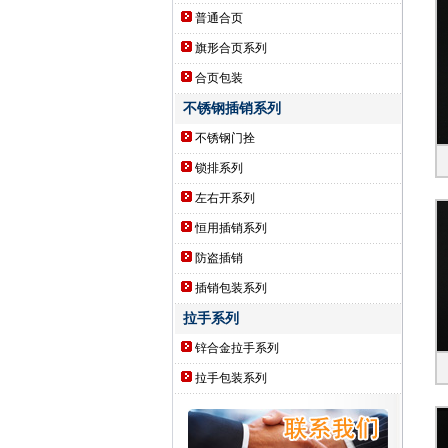
普通合页
旗形合页系列
合页包装
不锈钢插销系列
不锈钢门拴
锁排系列
左右开系列
恒用插销系列
防盗插销
插销包装系列
拉手系列
锌合金拉手系列
拉手包装系列